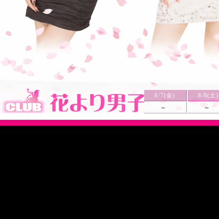
8/7(金)
8/8(土)
～
～