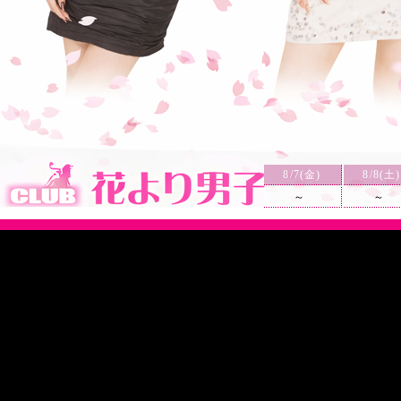
8/7(金)
8/8(土)
～
～